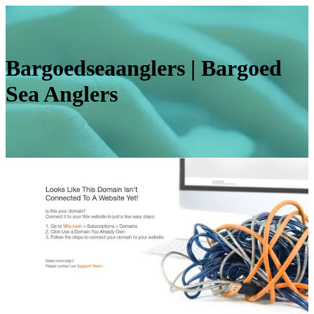
Bar­goed­seaanglers | Bargoed
Sea Anglers